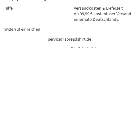
Hilfe
Versandkosten & Lieferzeit
Ab 99,99 € kostenloser Versand
innerhalb Deutschlands.
Widerruf einreichen
service@spreadshirt.de
0341 996 59989
(
Mo-Fr 9-18 Uhr
)
twitter
instagram
pinterest
facebook
youtube
tiktok
custom