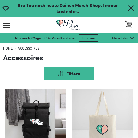
Zur Navigation springen
Zum Inhalt springen
Kontrast erhöhen
Eröffne noch heute Deinen Merch-Shop. Immer
kostenlos.
toggle 
open burgermenu
Mehr Infos
Nur noch 2 Tage:
20 % Rabatt auf alles
Einlösen
HOME
ACCESSOIRES
Accessoires
Filtern